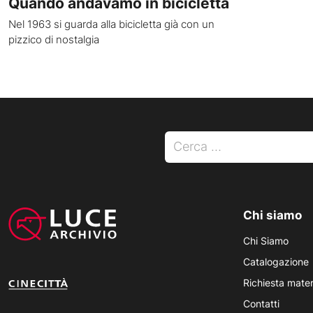
Quando andavamo in bicicletta
Nel 1963 si guarda alla bicicletta già con un
pizzico di nostalgia
Ricerca per:
Chi siamo
Chi Siamo
Catalogazione
Richiesta mater
Contatti