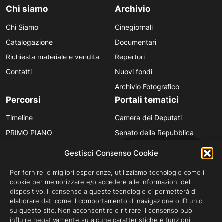
Chi siamo
Archivio
Chi Siamo
Cinegiornali
Catalogazione
Documentari
Richiesta materiale e vendita
Repertori
Contatti
Nuovi fondi
Archivio Fotografico
Percorsi
Portali tematici
Timeline
Camera dei Deputati
PRIMO PIANO
Senato della Repubblica
Personaggi
Provincia in Luce
Gestisci Consenso Cookie
Polvere d’Archivio
Luce Unesco
Per fornire le migliori esperienze, utilizziamo tecnologie come i
Anniversari
Luce per la didattica
cookie per memorizzare e/o accedere alle informazioni del
dispositivo. Il consenso a queste tecnologie ci permetterà di
Fare gli italiani
elaborare dati come il comportamento di navigazione o ID unici
su questo sito. Non acconsentire o ritirare il consenso può
influire negativamente su alcune caratteristiche e funzioni.