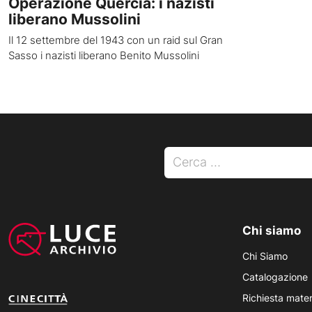
Operazione Quercia: i nazisti
liberano Mussolini
Il 12 settembre del 1943 con un raid sul Gran
Sasso i nazisti liberano Benito Mussolini
Ricerca per:
Chi siamo
Chi Siamo
Catalogazione
Richiesta mater