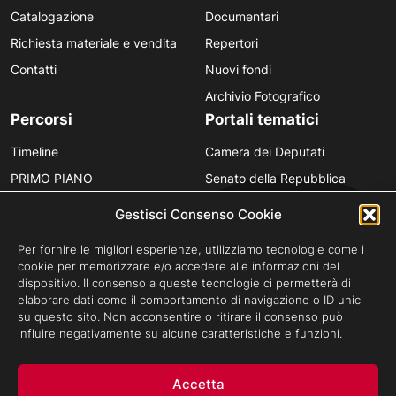
Catalogazione
Documentari
Richiesta materiale e vendita
Repertori
Contatti
Nuovi fondi
Archivio Fotografico
Percorsi
Portali tematici
Timeline
Camera dei Deputati
PRIMO PIANO
Senato della Repubblica
Personaggi
Provincia in Luce
Gestisci Consenso Cookie
Polvere d’Archivio
Luce Unesco
Per fornire le migliori esperienze, utilizziamo tecnologie come i
Anniversari
Luce per la didattica
cookie per memorizzare e/o accedere alle informazioni del
dispositivo. Il consenso a queste tecnologie ci permetterà di
Fare gli italiani
elaborare dati come il comportamento di navigazione o ID unici
su questo sito. Non acconsentire o ritirare il consenso può
influire negativamente su alcune caratteristiche e funzioni.
Privacy Policy
Cookie Policy
Credits
Accetta