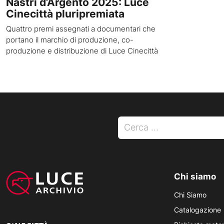
Nastri d’Argento 2025: Luce
Cinecittà pluripremiata
Quattro premi assegnati a documentari che
portano il marchio di produzione, co-
produzione e distribuzione di Luce Cinecittà
Ricerca per:
Chi siamo
Chi Siamo
Catalogazione