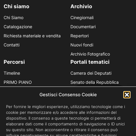
Chi siamo
Archivio
Chi Siamo
Cinegiornali
Catalogazione
Documentari
Richiesta materiale e vendita
Repertori
Contatti
Nuovi fondi
Archivio Fotografico
Percorsi
Portali tematici
Timeline
Camera dei Deputati
PRIMO PIANO
Senato della Repubblica
Personaggi
Provincia in Luce
Gestisci Consenso Cookie
Polvere d’Archivio
Luce Unesco
Per fornire le migliori esperienze, utilizziamo tecnologie come i
Anniversari
Luce per la didattica
cookie per memorizzare e/o accedere alle informazioni del
dispositivo. Il consenso a queste tecnologie ci permetterà di
Fare gli italiani
elaborare dati come il comportamento di navigazione o ID unici
su questo sito. Non acconsentire o ritirare il consenso può
influire negativamente su alcune caratteristiche e funzioni.