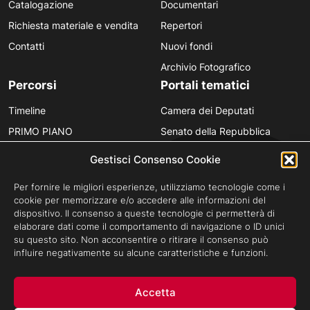
Catalogazione
Documentari
Richiesta materiale e vendita
Repertori
Contatti
Nuovi fondi
Archivio Fotografico
Percorsi
Portali tematici
Timeline
Camera dei Deputati
PRIMO PIANO
Senato della Repubblica
Personaggi
Provincia in Luce
Gestisci Consenso Cookie
Polvere d’Archivio
Luce Unesco
Per fornire le migliori esperienze, utilizziamo tecnologie come i
Anniversari
Luce per la didattica
cookie per memorizzare e/o accedere alle informazioni del
dispositivo. Il consenso a queste tecnologie ci permetterà di
Fare gli italiani
elaborare dati come il comportamento di navigazione o ID unici
su questo sito. Non acconsentire o ritirare il consenso può
influire negativamente su alcune caratteristiche e funzioni.
Privacy Policy
Cookie Policy
Credits
Accetta
Archivio Storico Istituto Luce - Tutti i diritti riservati ©Cinecittà s.p.a