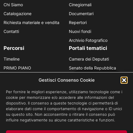
Chi Siamo
Cinegiornali
Catalogazione
Documentari
Richiesta materiale e vendita
Repertori
Contatti
Nuovi fondi
Archivio Fotografico
Percorsi
Portali tematici
Timeline
Camera dei Deputati
PRIMO PIANO
Senato della Repubblica
Personaggi
Provincia in Luce
Gestisci Consenso Cookie
Polvere d’Archivio
Luce Unesco
Per fornire le migliori esperienze, utilizziamo tecnologie come i
Anniversari
Luce per la didattica
cookie per memorizzare e/o accedere alle informazioni del
dispositivo. Il consenso a queste tecnologie ci permetterà di
Fare gli italiani
elaborare dati come il comportamento di navigazione o ID unici
su questo sito. Non acconsentire o ritirare il consenso può
influire negativamente su alcune caratteristiche e funzioni.
Privacy Policy
Cookie Policy
Credits