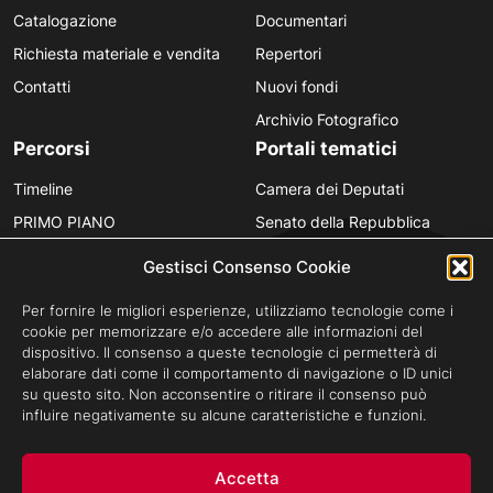
Catalogazione
Documentari
Richiesta materiale e vendita
Repertori
Contatti
Nuovi fondi
Archivio Fotografico
Percorsi
Portali tematici
Timeline
Camera dei Deputati
PRIMO PIANO
Senato della Repubblica
Personaggi
Provincia in Luce
Gestisci Consenso Cookie
Polvere d’Archivio
Luce Unesco
Per fornire le migliori esperienze, utilizziamo tecnologie come i
Anniversari
Luce per la didattica
cookie per memorizzare e/o accedere alle informazioni del
dispositivo. Il consenso a queste tecnologie ci permetterà di
Fare gli italiani
elaborare dati come il comportamento di navigazione o ID unici
su questo sito. Non acconsentire o ritirare il consenso può
influire negativamente su alcune caratteristiche e funzioni.
Privacy Policy
Cookie Policy
Credits
Accetta