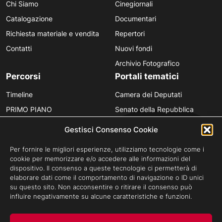
Chi Siamo
Cinegiornali
Catalogazione
Documentari
Richiesta materiale e vendita
Repertori
Contatti
Nuovi fondi
Archivio Fotografico
Percorsi
Portali tematici
Timeline
Camera dei Deputati
PRIMO PIANO
Senato della Repubblica
Personaggi
Provincia in Luce
Gestisci Consenso Cookie
Polvere d’Archivio
Luce Unesco
Per fornire le migliori esperienze, utilizziamo tecnologie come i
Anniversari
Luce per la didattica
cookie per memorizzare e/o accedere alle informazioni del
dispositivo. Il consenso a queste tecnologie ci permetterà di
Fare gli italiani
elaborare dati come il comportamento di navigazione o ID unici
su questo sito. Non acconsentire o ritirare il consenso può
influire negativamente su alcune caratteristiche e funzioni.
Privacy Policy
Cookie Policy
Credits