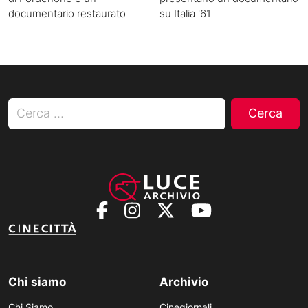
documentario restaurato
su Italia '61
Ricerca per:
Chi siamo
Archivio
Chi Siamo
Cinegiornali