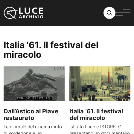
Vai al contenuto
Italia ‘61. Il festival del
miracolo
Dall’Astico al Piave
Italia ‘61. Il festival
restaurato
del miracolo
Le giornale del cinema muto
Istituto Luce e ISTORETO
di Pordenone e un
presentano un documentario