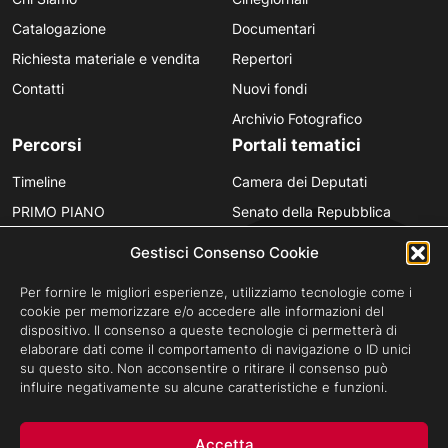
Catalogazione
Documentari
Richiesta materiale e vendita
Repertori
Contatti
Nuovi fondi
Archivio Fotografico
Percorsi
Portali tematici
Timeline
Camera dei Deputati
PRIMO PIANO
Senato della Repubblica
Personaggi
Provincia in Luce
Gestisci Consenso Cookie
Polvere d’Archivio
Luce Unesco
Per fornire le migliori esperienze, utilizziamo tecnologie come i
Anniversari
Luce per la didattica
cookie per memorizzare e/o accedere alle informazioni del
dispositivo. Il consenso a queste tecnologie ci permetterà di
Fare gli italiani
elaborare dati come il comportamento di navigazione o ID unici
su questo sito. Non acconsentire o ritirare il consenso può
influire negativamente su alcune caratteristiche e funzioni.
Privacy Policy
Cookie Policy
Credits
Accetta