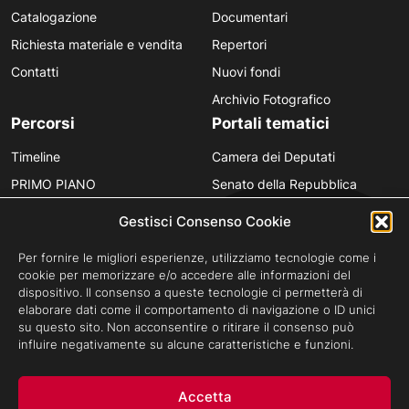
Catalogazione
Documentari
Richiesta materiale e vendita
Repertori
Contatti
Nuovi fondi
Archivio Fotografico
Percorsi
Portali tematici
Timeline
Camera dei Deputati
PRIMO PIANO
Senato della Repubblica
Personaggi
Provincia in Luce
Gestisci Consenso Cookie
Polvere d’Archivio
Luce Unesco
Per fornire le migliori esperienze, utilizziamo tecnologie come i
Anniversari
Luce per la didattica
cookie per memorizzare e/o accedere alle informazioni del
dispositivo. Il consenso a queste tecnologie ci permetterà di
Fare gli italiani
elaborare dati come il comportamento di navigazione o ID unici
su questo sito. Non acconsentire o ritirare il consenso può
influire negativamente su alcune caratteristiche e funzioni.
Privacy Policy
Cookie Policy
Credits
Accetta