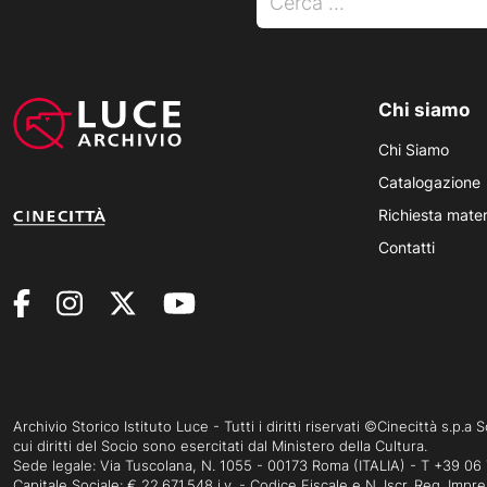
Chi siamo
Chi Siamo
Catalogazione
Richiesta mater
Contatti
Archivio Storico Istituto Luce - Tutti i diritti riservati ©Cinecittà s.p.
cui diritti del Socio sono esercitati dal Ministero della Cultura.
Sede legale: Via Tuscolana, N. 1055 - 00173 Roma (ITALIA) -
T +39 06
Capitale Sociale: € 22.671.548 i.v. - Codice Fiscale e N. Iscr. Reg. I