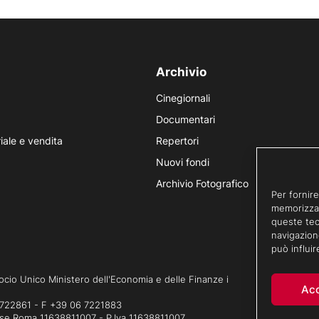
Archivio
Cinegiornali
Documentari
iale e vendita
Repertori
Nuovi fondi
Archivio Fotografico
Per fornire
memorizzar
queste tec
navigazion
può influi
a Socio Unico Ministero dell'Economia e delle Finanze i
Ac
 722861
-
F +39 06 7221883
mprese Roma 11638811007 - P.Iva 11638811007