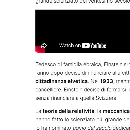
grande scienziato del ventesimo secolo
Tedesco di famiglia ebraica, Einstein si 
l’anno dopo decise di rinunciare alla ci
cittadinanza elvetica
. Nel
1933
, mentr
cancelliere. Einstein decise di fermarsi 
senza rinunciare a quella Svizzera.
La
teoria della relatività
, la
meccanica
hanno fatto lo scienziato più grande d
lo ha nominato
uomo del secolo
dedican