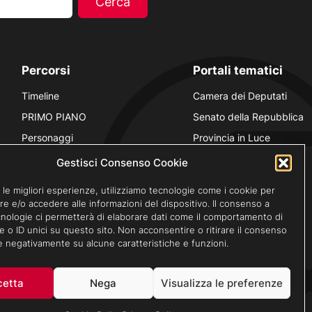
Percorsi
Portali tematici
Timeline
Camera dei Deputati
PRIMO PIANO
Senato della Repubblica
Personaggi
Provincia in Luce
Polvere d’Archivio
Luce Unesco
Gestisci Consenso Cookie
Anniversari
Luce per la didattica
 le migliori esperienze, utilizziamo tecnologie come i cookie per
Fare gli italiani
e e/o accedere alle informazioni del dispositivo. Il consenso a
nologie ci permetterà di elaborare dati come il comportamento di
e o ID unici su questo sito. Non acconsentire o ritirare il consenso
re negativamente su alcune caratteristiche e funzioni.
Privacy Policy
Cookie Policy
Credits
cetta
Nega
Visualizza le preferenze