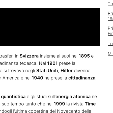
.
Th
Pr
19
Pr
Ei
To
Mo
trasferì in
Svizzera
insieme ai suoi nel
1895
e
ttadinanza tedesca. Nel
1901
prese la
e si trovava negli
Stati Uniti
,
Hitler
divenne
in America e nel
1940
ne prese la
cittadinanza
,
quantistica
e gli studi sull’
energia atomica
ne
el suo tempo tanto che nel
1999
la rivista
Time
dogli l’ultima copertina del Novecento della