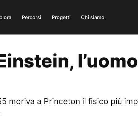
plora
Percorsi
Progetti
Chi siamo
Einstein, l’uomo
955 moriva a Princeton il fisico più im
o