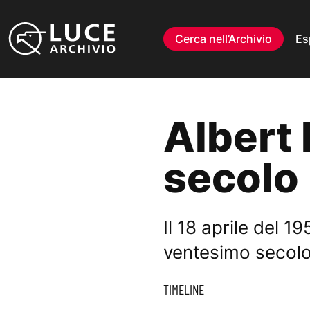
Vai al contenuto
Cerca nell’Archivio
Es
Albert 
secolo
Il 18 aprile del 1
ventesimo secol
TIMELINE