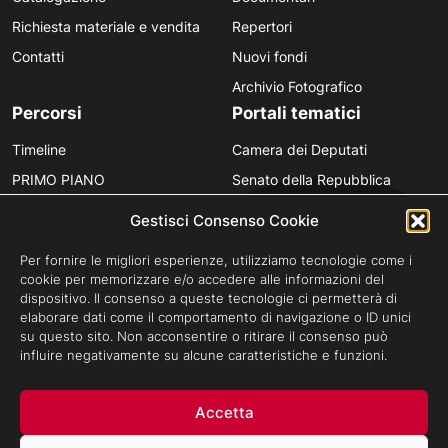
Richiesta materiale e vendita
Repertori
Contatti
Nuovi fondi
Archivio Fotografico
Percorsi
Portali tematici
Timeline
Camera dei Deputati
PRIMO PIANO
Senato della Repubblica
Personaggi
Provincia in Luce
Gestisci Consenso Cookie
Polvere d’Archivio
Luce Unesco
Per fornire le migliori esperienze, utilizziamo tecnologie come i
Anniversari
Luce per la didattica
cookie per memorizzare e/o accedere alle informazioni del
dispositivo. Il consenso a queste tecnologie ci permetterà di
Fare gli italiani
elaborare dati come il comportamento di navigazione o ID unici
su questo sito. Non acconsentire o ritirare il consenso può
influire negativamente su alcune caratteristiche e funzioni.
Privacy Policy
Cookie Policy
Credits
Accetta
Archivio Storico Istituto Luce - Tutti i diritti riservati ©Cinecittà s.p.a