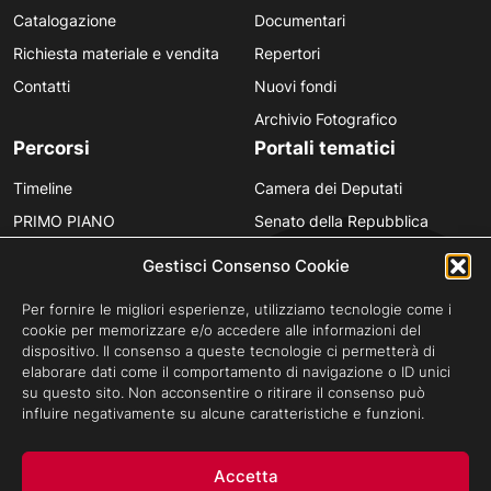
Catalogazione
Documentari
Richiesta materiale e vendita
Repertori
Contatti
Nuovi fondi
Archivio Fotografico
Percorsi
Portali tematici
Timeline
Camera dei Deputati
PRIMO PIANO
Senato della Repubblica
Personaggi
Provincia in Luce
Gestisci Consenso Cookie
Polvere d’Archivio
Luce Unesco
Per fornire le migliori esperienze, utilizziamo tecnologie come i
Anniversari
Luce per la didattica
cookie per memorizzare e/o accedere alle informazioni del
dispositivo. Il consenso a queste tecnologie ci permetterà di
Fare gli italiani
elaborare dati come il comportamento di navigazione o ID unici
su questo sito. Non acconsentire o ritirare il consenso può
influire negativamente su alcune caratteristiche e funzioni.
Privacy Policy
Cookie Policy
Credits
Accetta