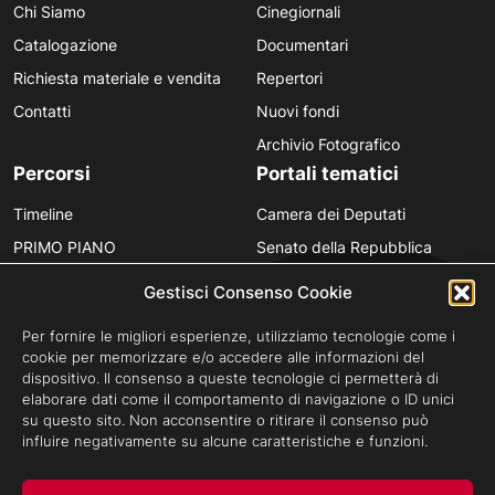
Chi Siamo
Cinegiornali
Catalogazione
Documentari
Richiesta materiale e vendita
Repertori
Contatti
Nuovi fondi
Archivio Fotografico
Percorsi
Portali tematici
Timeline
Camera dei Deputati
PRIMO PIANO
Senato della Repubblica
Personaggi
Provincia in Luce
Gestisci Consenso Cookie
Polvere d’Archivio
Luce Unesco
Per fornire le migliori esperienze, utilizziamo tecnologie come i
Anniversari
Luce per la didattica
cookie per memorizzare e/o accedere alle informazioni del
dispositivo. Il consenso a queste tecnologie ci permetterà di
Fare gli italiani
elaborare dati come il comportamento di navigazione o ID unici
su questo sito. Non acconsentire o ritirare il consenso può
influire negativamente su alcune caratteristiche e funzioni.
Privacy Policy
Cookie Policy
Credits