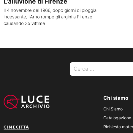
L’alluvione di Firenze
Il 4 novembre del 1966, dopo giorni di pioggia
incessante, l'Arno rompe gli argini a Firenze
causando 35 vittime
Ricerca per:
Chi siamo
Chi Siamo
Catalogazione
Richiesta mater