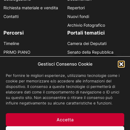
Richiesta materiale e vendita
Repertori
Contatti
Nuovi fondi
Archivio Fotografico
Percorsi
Portali tematici
Timeline
Camera dei Deputati
PRIMO PIANO
Senato della Repubblica
Personaggi
Provincia in Luce
Gestisci Consenso Cookie
Polvere d’Archivio
Luce Unesco
Per fornire le migliori esperienze, utilizziamo tecnologie come i
Anniversari
Luce per la didattica
cookie per memorizzare e/o accedere alle informazioni del
dispositivo. Il consenso a queste tecnologie ci permetterà di
Fare gli italiani
elaborare dati come il comportamento di navigazione o ID unici
su questo sito. Non acconsentire o ritirare il consenso può
influire negativamente su alcune caratteristiche e funzioni.
Privacy Policy
Cookie Policy
Credits
Accetta
Archivio Storico Istituto Luce - Tutti i diritti riservati ©Cinecittà s.p.a