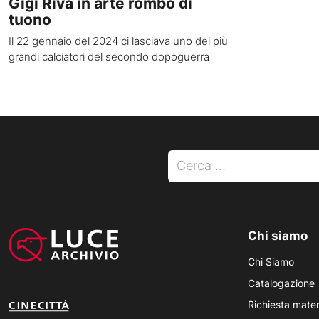
Gigi Riva in arte rombo di
tuono
Il 22 gennaio del 2024 ci lasciava uno dei più
grandi calciatori del secondo dopoguerra
Ricerca per:
Chi siamo
Chi Siamo
Catalogazione
Richiesta mater