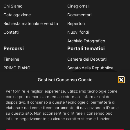
Chi Siamo
Cinegiornali
Catalogazione
Documentari
Richiesta materiale e vendita
Repertori
Contatti
Nuovi fondi
Archivio Fotografico
Percorsi
Portali tematici
Timeline
Camera dei Deputati
PRIMO PIANO
Senato della Repubblica
Personaggi
Provincia in Luce
Gestisci Consenso Cookie
Polvere d’Archivio
Luce Unesco
Per fornire le migliori esperienze, utilizziamo tecnologie come i
Anniversari
Luce per la didattica
cookie per memorizzare e/o accedere alle informazioni del
dispositivo. Il consenso a queste tecnologie ci permetterà di
Fare gli italiani
elaborare dati come il comportamento di navigazione o ID unici
su questo sito. Non acconsentire o ritirare il consenso può
influire negativamente su alcune caratteristiche e funzioni.
Privacy Policy
Cookie Policy
Credits