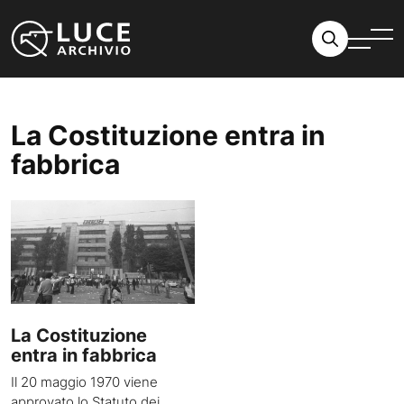
Vai al contenuto
La Costituzione entra in
fabbrica
La Costituzione
entra in fabbrica
Il 20 maggio 1970 viene
approvato lo Statuto dei