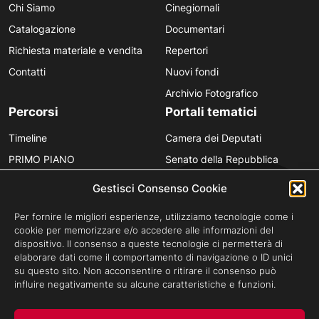
Chi Siamo
Cinegiornali
Catalogazione
Documentari
Richiesta materiale e vendita
Repertori
Contatti
Nuovi fondi
Archivio Fotografico
Percorsi
Portali tematici
Timeline
Camera dei Deputati
PRIMO PIANO
Senato della Repubblica
Personaggi
Provincia in Luce
Gestisci Consenso Cookie
Polvere d’Archivio
Luce Unesco
Per fornire le migliori esperienze, utilizziamo tecnologie come i
Anniversari
Luce per la didattica
cookie per memorizzare e/o accedere alle informazioni del
dispositivo. Il consenso a queste tecnologie ci permetterà di
Fare gli italiani
elaborare dati come il comportamento di navigazione o ID unici
su questo sito. Non acconsentire o ritirare il consenso può
influire negativamente su alcune caratteristiche e funzioni.
Privacy Policy
Cookie Policy
Credits