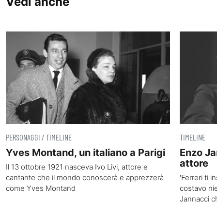
Vedi anche
PERSONAGGI / TIMELINE
TIMELINE
Yves Montand, un italiano a Parigi
Enzo Ja
attore
Il 13 ottobre 1921 nasceva Ivo Livi, attore e
cantante che il mondo conoscerà e apprezzerà
'Ferreri ti 
come Yves Montand
costavo nie
Jannacci 