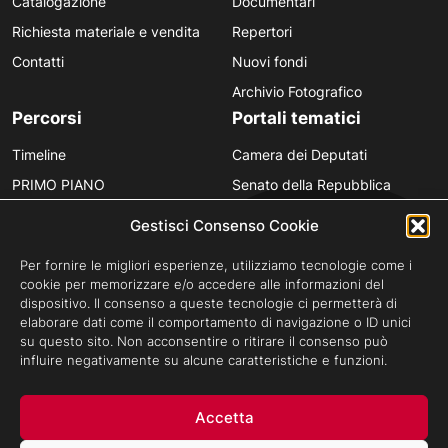
Catalogazione
Documentari
Richiesta materiale e vendita
Repertori
Contatti
Nuovi fondi
Archivio Fotografico
Percorsi
Portali tematici
Timeline
Camera dei Deputati
PRIMO PIANO
Senato della Repubblica
Personaggi
Provincia in Luce
Gestisci Consenso Cookie
Polvere d’Archivio
Luce Unesco
Per fornire le migliori esperienze, utilizziamo tecnologie come i
Anniversari
Luce per la didattica
cookie per memorizzare e/o accedere alle informazioni del
dispositivo. Il consenso a queste tecnologie ci permetterà di
Fare gli italiani
elaborare dati come il comportamento di navigazione o ID unici
su questo sito. Non acconsentire o ritirare il consenso può
influire negativamente su alcune caratteristiche e funzioni.
Privacy Policy
Cookie Policy
Credits
Accetta
Archivio Storico Istituto Luce - Tutti i diritti riservati ©Cinecittà s.p.a