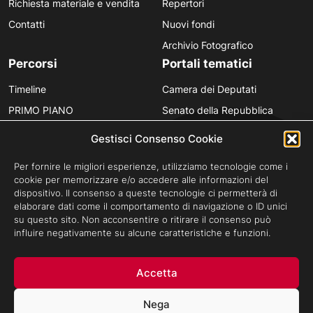
Richiesta materiale e vendita
Repertori
Contatti
Nuovi fondi
Archivio Fotografico
Percorsi
Portali tematici
Timeline
Camera dei Deputati
PRIMO PIANO
Senato della Repubblica
Personaggi
Provincia in Luce
Gestisci Consenso Cookie
Polvere d’Archivio
Luce Unesco
Per fornire le migliori esperienze, utilizziamo tecnologie come i
Anniversari
Luce per la didattica
cookie per memorizzare e/o accedere alle informazioni del
dispositivo. Il consenso a queste tecnologie ci permetterà di
Fare gli italiani
elaborare dati come il comportamento di navigazione o ID unici
su questo sito. Non acconsentire o ritirare il consenso può
influire negativamente su alcune caratteristiche e funzioni.
Privacy Policy
Cookie Policy
Credits
Accetta
Archivio Storico Istituto Luce - Tutti i diritti riservati ©Cinecittà s.p.a
Socio Unico Ministero dell'Economia e delle Finanze i cui diritti del
Nega
Socio sono esercitati dal Ministero della Cultura.