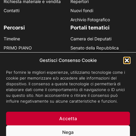
Richiesta materiale e vendita
Repertori
Contatti
Nuovi fondi
Archivio Fotografico
Percorsi
Portali tematici
Timeline
Camera dei Deputati
PRIMO PIANO
Senato della Repubblica
Personaggi
Provincia in Luce
Gestisci Consenso Cookie
Polvere d’Archivio
Luce Unesco
Per fornire le migliori esperienze, utilizziamo tecnologie come i
Anniversari
Luce per la didattica
cookie per memorizzare e/o accedere alle informazioni del
dispositivo. Il consenso a queste tecnologie ci permetterà di
Fare gli italiani
elaborare dati come il comportamento di navigazione o ID unici
su questo sito. Non acconsentire o ritirare il consenso può
influire negativamente su alcune caratteristiche e funzioni.
Privacy Policy
Cookie Policy
Credits
Accetta
Archivio Storico Istituto Luce - Tutti i diritti riservati ©Cinecittà s.p.a
Socio Unico Ministero dell'Economia e delle Finanze i cui diritti del
Nega
Socio sono esercitati dal Ministero della Cultura.