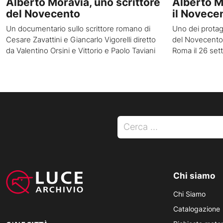
Alberto Moravia, uno scrittore
Alberto Mo
del Novecento
il Novece
Un documentario sullo scrittore romano di
Uno dei protago
Cesare Zavattini e Giancarlo Vigorelli diretto
del Novecento
da Valentino Orsini e Vittorio e Paolo Taviani
Roma il 26 set
Ricerca per:
Chi siamo
Chi Siamo
Catalogazione