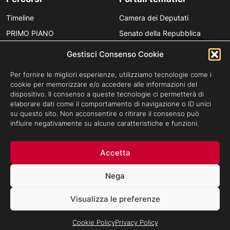
Timeline
Camera dei Deputati
PRIMO PIANO
Senato della Repubblica
Personaggi
Provincia in Luce
Gestisci Consenso Cookie
Polvere d’Archivio
Luce Unesco
Per fornire le migliori esperienze, utilizziamo tecnologie come i
Anniversari
Luce per la didattica
cookie per memorizzare e/o accedere alle informazioni del
dispositivo. Il consenso a queste tecnologie ci permetterà di
Fare gli italiani
elaborare dati come il comportamento di navigazione o ID unici
su questo sito. Non acconsentire o ritirare il consenso può
influire negativamente su alcune caratteristiche e funzioni.
Privacy Policy
Cookie Policy
Credits
Accetta
Archivio Storico Istituto Luce - Tutti i diritti riservati ©Cinecittà s.p.a
Socio Unico Ministero dell'Economia e delle Finanze i cui diritti del
Nega
Socio sono esercitati dal Ministero della Cultura.
Sede legale: Via Tuscolana, N. 1055 - 00173 Roma (ITALIA) -
Visualizza le preferenze
T +39 06 722861
-
F +39 06 7221883
Capitale Sociale: € 22.671.548 i.v. - Codice Fiscale e N. Iscr. Reg.
Imprese Roma 11638811007 - P.Iva 11638811007
Cookie Policy
Privacy Policy