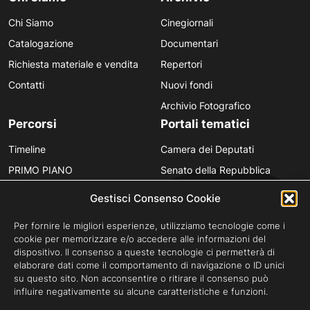
Chi Siamo
Cinegiornali
Catalogazione
Documentari
Richiesta materiale e vendita
Repertori
Contatti
Nuovi fondi
Archivio Fotografico
Percorsi
Portali tematici
Timeline
Camera dei Deputati
PRIMO PIANO
Senato della Repubblica
Personaggi
Provincia in Luce
Gestisci Consenso Cookie
Polvere d’Archivio
Luce Unesco
Per fornire le migliori esperienze, utilizziamo tecnologie come i
Anniversari
Luce per la didattica
cookie per memorizzare e/o accedere alle informazioni del
dispositivo. Il consenso a queste tecnologie ci permetterà di
Fare gli italiani
elaborare dati come il comportamento di navigazione o ID unici
su questo sito. Non acconsentire o ritirare il consenso può
influire negativamente su alcune caratteristiche e funzioni.
Privacy Policy
Cookie Policy
Credits