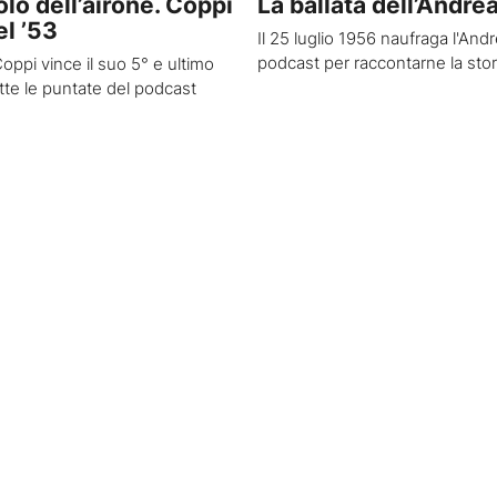
olo dell’airone. Coppi
La ballata dell’Andre
el ’53
Il 25 luglio 1956 naufraga l'And
podcast per raccontarne la stor
oppi vince il suo 5° e ultimo
Tutte le puntate del podcast