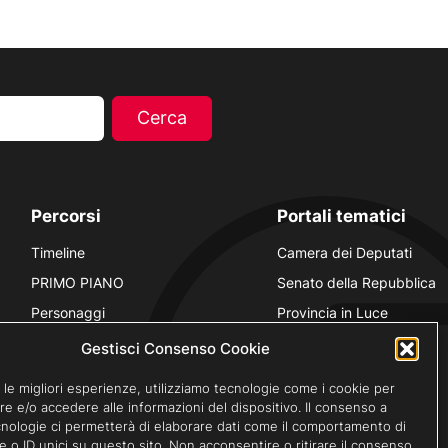
Percorsi
Portali tematici
Timeline
Camera dei Deputati
PRIMO PIANO
Senato della Repubblica
Personaggi
Provincia in Luce
Polvere d’Archivio
Luce Unesco
Gestisci Consenso Cookie
Anniversari
Luce per la didattica
 le migliori esperienze, utilizziamo tecnologie come i cookie per
Fare gli italiani
e e/o accedere alle informazioni del dispositivo. Il consenso a
nologie ci permetterà di elaborare dati come il comportamento di
e o ID unici su questo sito. Non acconsentire o ritirare il consenso