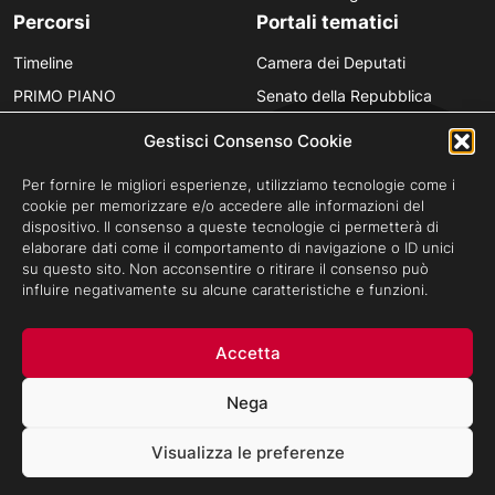
Percorsi
Portali tematici
Timeline
Camera dei Deputati
PRIMO PIANO
Senato della Repubblica
Personaggi
Provincia in Luce
Gestisci Consenso Cookie
Polvere d’Archivio
Luce Unesco
Per fornire le migliori esperienze, utilizziamo tecnologie come i
Anniversari
Luce per la didattica
cookie per memorizzare e/o accedere alle informazioni del
dispositivo. Il consenso a queste tecnologie ci permetterà di
Fare gli italiani
elaborare dati come il comportamento di navigazione o ID unici
su questo sito. Non acconsentire o ritirare il consenso può
influire negativamente su alcune caratteristiche e funzioni.
Privacy Policy
Cookie Policy
Credits
Accetta
Archivio Storico Istituto Luce - Tutti i diritti riservati ©Cinecittà s.p.a
Socio Unico Ministero dell'Economia e delle Finanze i cui diritti del
Nega
Socio sono esercitati dal Ministero della Cultura.
Sede legale: Via Tuscolana, N. 1055 - 00173 Roma (ITALIA) -
Visualizza le preferenze
T +39 06 722861
-
F +39 06 7221883
Capitale Sociale: € 22.671.548 i.v. - Codice Fiscale e N. Iscr. Reg.