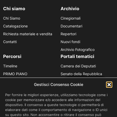
Chi siamo
Archivio
Chi Siamo
Cinegiornali
Catalogazione
Documentari
Richiesta materiale e vendita
Repertori
Contatti
Nuovi fondi
Archivio Fotografico
Percorsi
Portali tematici
Timeline
Camera dei Deputati
PRIMO PIANO
Senato della Repubblica
Personaggi
Provincia in Luce
Gestisci Consenso Cookie
Polvere d’Archivio
Luce Unesco
Per fornire le migliori esperienze, utilizziamo tecnologie come i
Anniversari
Luce per la didattica
cookie per memorizzare e/o accedere alle informazioni del
dispositivo. Il consenso a queste tecnologie ci permetterà di
Fare gli italiani
elaborare dati come il comportamento di navigazione o ID unici
su questo sito. Non acconsentire o ritirare il consenso può