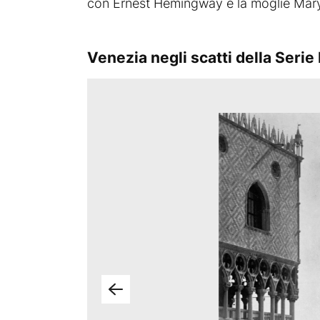
con Ernest Hemingway e la moglie Mary W
Venezia negli scatti della Serie 
Ca' Foscari e