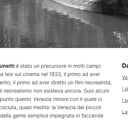
Da
inetti
è stato un precursore in molti campi:
na tesi sul cinema nel 1933, il primo ad aver
Ve
nto, il primo ad aver diretto un film neorealista,
I 
il neorealismo non esisteva ancora. Suoi alcuni
 appunto questo
Venezia minore
con il quale ci
I 
ciuta, quasi inedita: la Venezia dei piccoli
La
li e della gente semplice impegnata in faccende