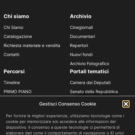
Chi siamo
Archivio
Chi Siamo
Cinegiornali
Catalogazione
Documentari
Richiesta materiale e vendita
Repertori
Contatti
Nuovi fondi
Archivio Fotografico
Percorsi
Portali tematici
Timeline
Camera dei Deputati
PRIMO PIANO
Senato della Repubblica
Personaggi
Provincia in Luce
Gestisci Consenso Cookie
Polvere d’Archivio
Luce Unesco
Per fornire le migliori esperienze, utilizziamo tecnologie come i
Anniversari
Luce per la didattica
cookie per memorizzare e/o accedere alle informazioni del
dispositivo. Il consenso a queste tecnologie ci permetterà di
Fare gli italiani
elaborare dati come il comportamento di navigazione o ID unici