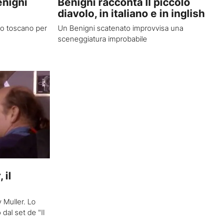
nigni
Benigni racconta Il piccolo
diavolo, in italiano e in inglish
ico toscano per
Un Benigni scatenato improvvisa una
sceneggiatura improbabile
 il
y Muller. Lo
dal set de "Il