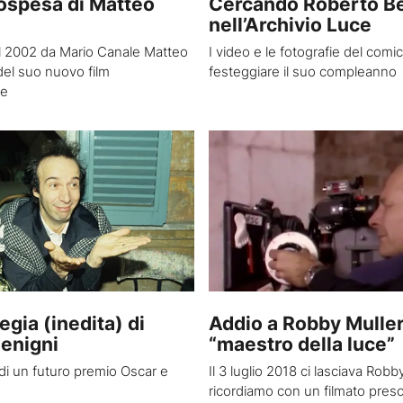
sospesa di Matteo
Cercando Roberto Be
nell’Archivio Luce
el 2002 da Mario Canale Matteo
I video e le fotografie del com
del suo nuovo film
festeggiare il suo compleanno
re
egia (inedita) di
Addio a Robby Muller,
enigni
“maestro della luce”
 di un futuro premio Oscar e
Il 3 luglio 2018 ci lasciava Robb
ricordiamo con un filmato preso 