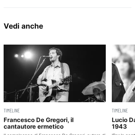
Vedi anche
TIMELINE
TIMELINE
Francesco De Gregori, il
Lucio D
cantautore ermetico
1943