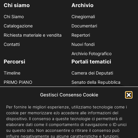
Chi siamo
Archivio
Chi Siamo
Cinegiornali
Catalogazione
Documentari
Richiesta materiale e vendita
Repertori
Contatti
Nuovi fondi
Archivio Fotografico
Percorsi
Portali tematici
Timeline
Camera dei Deputati
PRIMO PIANO
Senato della Repubblica
Personaggi
Provincia in Luce
Gestisci Consenso Cookie
Polvere d’Archivio
Luce Unesco
Per fornire le migliori esperienze, utilizziamo tecnologie come i
Anniversari
Luce per la didattica
cookie per memorizzare e/o accedere alle informazioni del
dispositivo. Il consenso a queste tecnologie ci permetterà di
Fare gli italiani
elaborare dati come il comportamento di navigazione o ID unici
su questo sito. Non acconsentire o ritirare il consenso può
influire negativamente su alcune caratteristiche e funzioni.