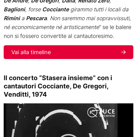
De Andrè
,
De Gregori
,
Dalla
,
Renato Zero
,
Baglioni
, forse
Cocciante
girammo tutti i locali da
Rimini
a
Pescara
. Non saremmo mai sopravvissuti,
né economicamente né artisticamente
” se le balere
non si fossero convertite al cantautoresimo.
Vai alla timeline
Il concerto “Stasera insieme” con i
cantautori Cocciante, De Gregori,
Venditti, 1974
Video
Player