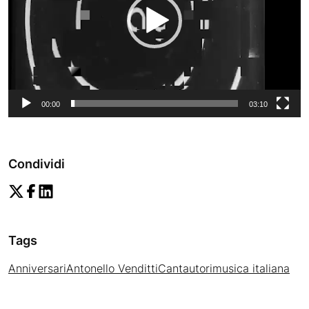
00:00
03:10
Condividi
Tags
Anniversari
Antonello Venditti
Cantautori
musica italiana