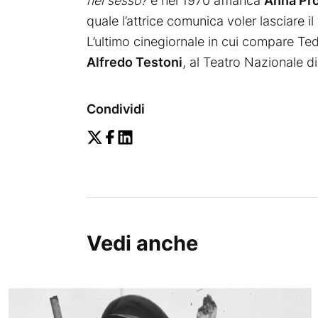
nel sesso?
e nel 1970 affianca
Anna Pr
quale l’attrice comunica voler lasciare 
L’ultimo cinegiornale in cui compare Te
Alfredo Testoni
, al Teatro Nazionale d
Condividi
Vedi anche