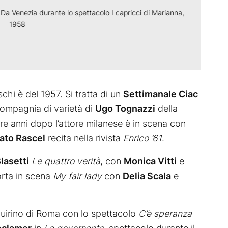
Da Venezia durante lo spettacolo I capricci di Marianna,
1958
chi è del 1957. Si tratta di un
Settimanale Ciac
compagnia di varietà di
Ugo Tognazzi
della
re anni dopo l’attore milanese è in scena con
ato Rascel
recita nella rivista
Enrico ’61
.
lasetti
Le quattro verità
, con
Monica Vitti
e
porta in scena
My fair lady
con
Delia Scala
e
uirino di Roma con lo spettacolo
C’è speranza