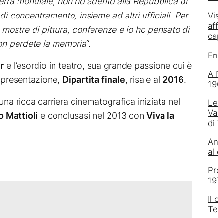
erra mondiale, non ho aderito alla Repubblica di
i concentramento, insieme ad altri ufficiali. Per
Vi
af
mostre di pittura, conferenze e io ho pensato di
ca
non perdete la memoria
“.
En
r
e l’esordio in teatro, sua grande passione cui è
A 
appresentazione,
Dipartita finale
, risale al
2016
.
19
una ricca carriera cinematografica iniziata nel
Le
Va
o Mattioli
e conclusasi nel 2013 con
Viva la
di
An
al
Pr
19
Il
Te