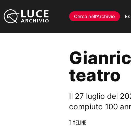
Vai al contenuto
Cerca nell’Archivio
Es
Gianric
teatro
Il 27 luglio del 
compiuto 100 anni
TIMELINE