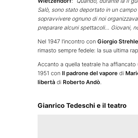
Wietzendorf
: “
Quando, durante la II gu
Salò, sono stato deportato in un campo d
sopravvivere ognuno di noi organizzava 
preparare alcuni spettacoli… Giovani, 
Nel 1947 l’incontro con
Giorgio Strehle
rimasto sempre fedele: la sua ultima r
Accanto a quella teatrale ha affiancato 
1951 con
Il padrone del vapore
di
Mari
libertà
di
Roberto Andò
.
Gianrico Tedeschi e il teatro