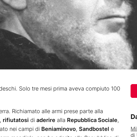
Tedeschi. Solo tre mesi prima aveva compiuto 100
.
uerra. Richiamato alle armi prese parte alla
Da
,
rifiutatosi
di
aderire
alla
Repubblica Sociale
,
nato nei campi di
Beniaminovo
,
Sandbostel
e
Mi
di