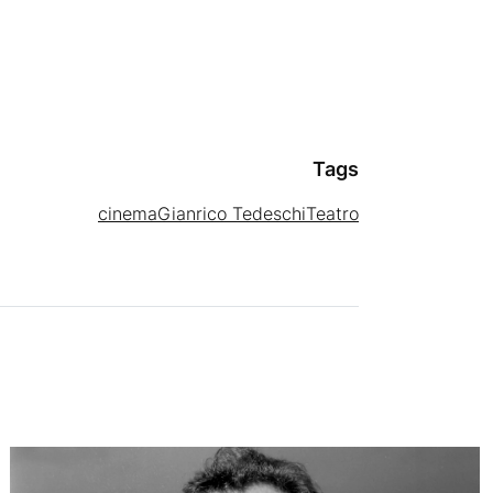
Tags
cinema
Gianrico Tedeschi
Teatro