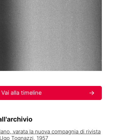
Vai alla timeline
ll'archivio
lano, varata la nuova compagnia di rivista
 Ugo Tognazzi, 1957