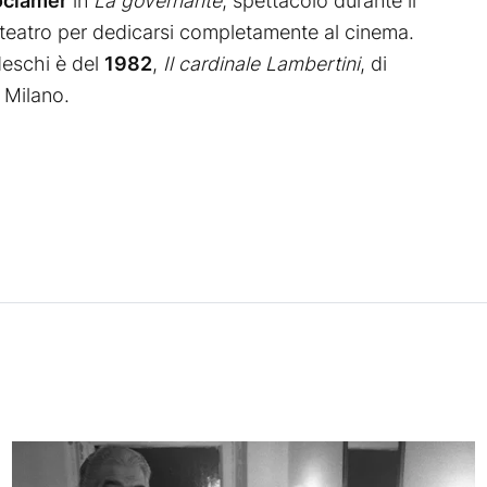
oclamer
in
La governante
, spettacolo durante il
il teatro per dedicarsi completamente al cinema.
deschi è del
1982
,
Il cardinale Lambertini
, di
i Milano.