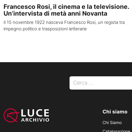
Francesco Rosi, il cinema e la televisione.
Un’intervista di metà anni Novanta
Il 15 novembre 1922 nasceva Francesco Rosi, un regista tra
impegno politico e trasposizioni letterarie
Ricerca per:
Chi siamo
Chi Siamo
Catalogazione