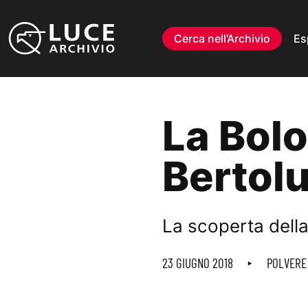
Vai al contenuto
Cerca nell’Archivio
Es
La Bolo
Bertol
La scoperta della
23 GIUGNO 2018
POLVERE 