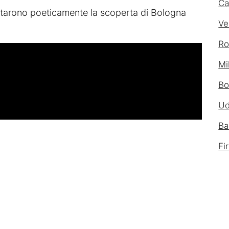
Ca
tarono poeticamente la scoperta di Bologna
Ve
Ro
Mi
Bo
Ud
Ba
Fi