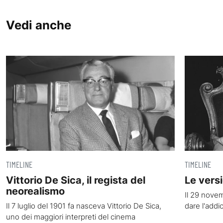
Vedi anche
TIMELINE
TIMELINE
Vittorio De Sica, il regista del
Le versi
neorealismo
Il 29 nove
Il 7 luglio del 1901 fa nasceva Vittorio De Sica,
dare l'add
uno dei maggiori interpreti del cinema