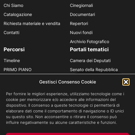
Chi Siamo
Cinegiornali
Catalogazione
Documentari
Richiesta materiale e vendita
Repertori
Contatti
Nuovi fondi
Archivio Fotografico
Percorsi
Portali tematici
Timeline
Camera dei Deputati
PRIMO PIANO
Senato della Repubblica
Personaggi
Provincia in Luce
Gestisci Consenso Cookie
Polvere d’Archivio
Luce Unesco
Per fornire le migliori esperienze, utilizziamo tecnologie come i
Anniversari
Luce per la didattica
cookie per memorizzare e/o accedere alle informazioni del
dispositivo. Il consenso a queste tecnologie ci permetterà di
Fare gli italiani
elaborare dati come il comportamento di navigazione o ID unici
su questo sito. Non acconsentire o ritirare il consenso può
influire negativamente su alcune caratteristiche e funzioni.
Privacy Policy
Cookie Policy
Credits