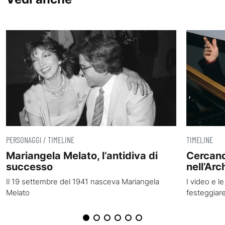
PERSONAGGI / TIMELINE
TIMELINE
Mariangela Melato, l’antidiva di
Cercand
successo
nell’Arc
Il 19 settembre del 1941 nasceva Mariangela
I video e l
Melato
festeggiar