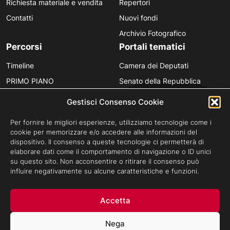
Richiesta materiale e vendita
Repertori
Contatti
Nuovi fondi
Archivio Fotografico
Percorsi
Portali tematici
Timeline
Camera dei Deputati
PRIMO PIANO
Senato della Repubblica
Personaggi
Provincia in Luce
Gestisci Consenso Cookie
Polvere d’Archivio
Luce Unesco
Per fornire le migliori esperienze, utilizziamo tecnologie come i
Anniversari
Luce per la didattica
cookie per memorizzare e/o accedere alle informazioni del
dispositivo. Il consenso a queste tecnologie ci permetterà di
Fare gli italiani
elaborare dati come il comportamento di navigazione o ID unici
su questo sito. Non acconsentire o ritirare il consenso può
influire negativamente su alcune caratteristiche e funzioni.
Privacy Policy
Cookie Policy
Credits
Accetta
Archivio Storico Istituto Luce - Tutti i diritti riservati ©Cinecittà s.p.a
Socio Unico Ministero dell'Economia e delle Finanze i cui diritti del
Nega
Socio sono esercitati dal Ministero della Cultura.